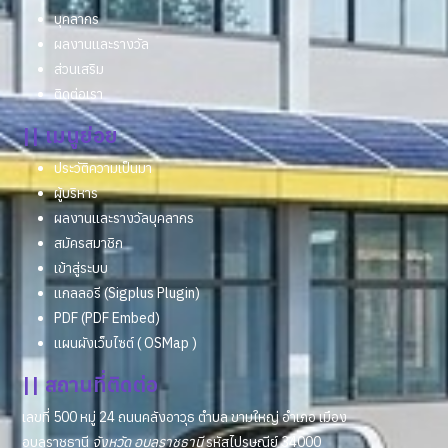
บุคลากร
ผลงานและรางวัล
ส่วนเสริม
ติดต่อเรา
|| เมนูย่อย
ประวัติความเป็นมา
ผู้บริหาร
ผลงานและรางวัลบุคลากร
สมัครสมาชิก
เข้าสู่ระบบ
แกลลอรี (Sigplus Plugin)
PDF (PDF Embed)
แผนผังเว็บไซต์ ( OSMap )
|| สถานที่ติดต่อ
เลขที่ 500 หมู่ 24 ถนนคลังอาวุธ ตำบล ขามใหญ่ อำเภอ เมือง
อุบลราชธานี
จังหวัด อุบลราชธานี
รหัสไปรษณีย์ 34000