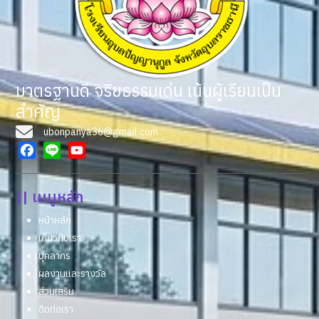
มาตรฐานดี จริยธรรมเด่น เน้นผู้เรียนเป็น
สำคัญ
ubonpanya36@gmail.com
Facebook
Line
YouTube
|| เมนูหลัก
หน้าหลัก
เกี่ยวกับเรา
บุคลากร
ผลงานและรางวัล
ส่วนเสริม
ติดต่อเรา