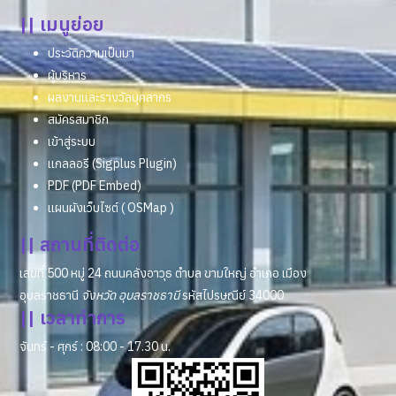
|| เมนูย่อย
ประวัติความเป็นมา
ผู้บริหาร
ผลงานและรางวัลบุคลากร
สมัครสมาชิก
เข้าสู่ระบบ
แกลลอรี (Sigplus Plugin)
PDF (PDF Embed)
แผนผังเว็บไซต์ ( OSMap )
|| สถานที่ติดต่อ
เลขที่ 500 หมู่ 24 ถนนคลังอาวุธ ตำบล ขามใหญ่ อำเภอ เมือง
อุบลราชธานี
จังหวัด อุบลราชธานี
รหัสไปรษณีย์ 34000
|| เวลาทำการ
จันทร์ - ศุกร์ : 08:00 - 17.30 น.